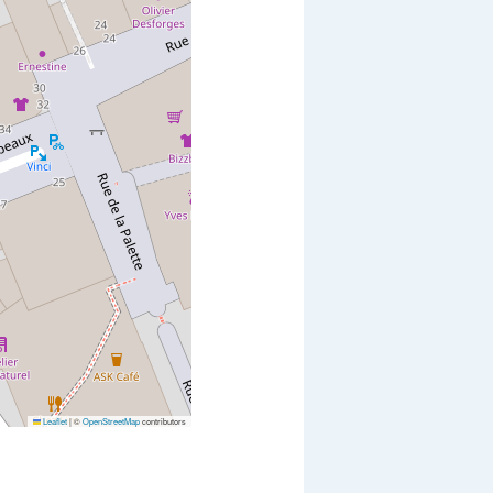
Leaflet
|
©
OpenStreetMap
contributors