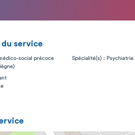
 du service
médico-social précoce
Spécialité(s) : Psychiatrie 
ègne)
ant
ne
service