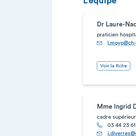
L’équipe
Dr Laure-N
praticien hospit
l.moyo@ch-
Voir la fiche
Mme Ingrid 
cadre supérieur
03 44 23 61
i.diverres@