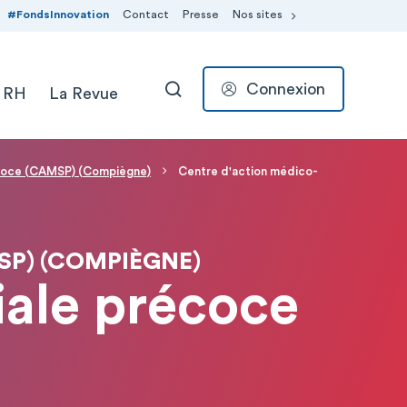
#FondsInnovation
Contact
Presse
Nos sites
Connexion
 RH
La Revue
RECHERCHER
écoce (CAMSP) (Compiègne)
Centre d'action médico-
SP) (COMPIÈGNE)
iale précoce