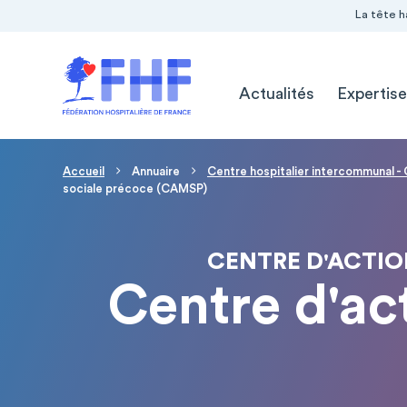
Navigation Pré-entête
Panneau de gestion des cookies
La tête h
Navigation principale
Actualités
Expertise
Fil d'Ariane
Accueil
Annuaire
Centre hospitalier intercommunal
sociale précoce (CAMSP)
CENTRE D'ACTIO
Centre d'ac