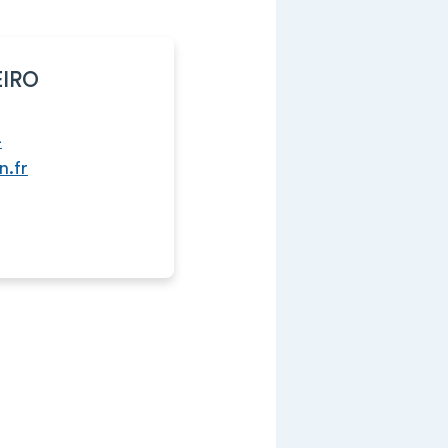
EIRO
-
n.fr