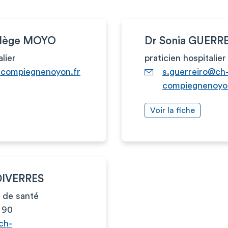
adège MOYO
Dr Sonia GUERR
alier
praticien hospitalier
compiegnenoyon.fr
s.guerreiro@ch
compiegnenoyo
Voir la fiche
DIVERRES
 de santé
 90
ch-