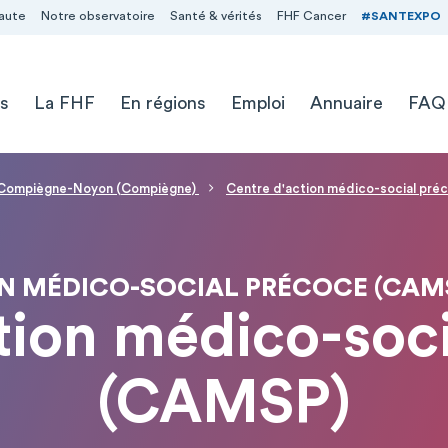
aute
Notre observatoire
Santé & vérités
FHF Cancer
#SANTEXPO
s
La FHF
En régions
Emploi
Annuaire
FAQ
 - Compiègne-Noyon (Compiègne)
Centre d'action médico-social pr
N MÉDICO-SOCIAL PRÉCOCE (CAM
tion médico-soc
(CAMSP)