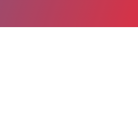
Partager
Imprimer
Informations du service
GHPSO Groupe Hospitalier Public
Sud de l'Oise (Creil)
Boulevard Laennec
BP 72
60109 Creil cedex
03 44 61 65 13