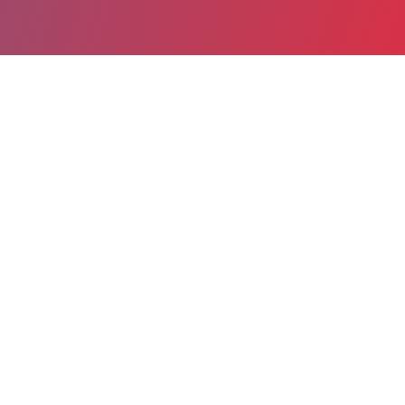
Partager
Imprimer
Informations du service
GHPSO Groupe Hospitalier Public
Sud de l'Oise (Creil)
Boulevard Laennec
BP 72
60109 Creil cedex
03 44 61 61 00
03 44 61 60 60