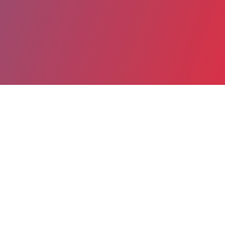
Partager
Imprimer
Informations du service
GHPSO Groupe Hospitalier Public
Sud de l'Oise (Creil)
Boulevard Laennec
BP 72