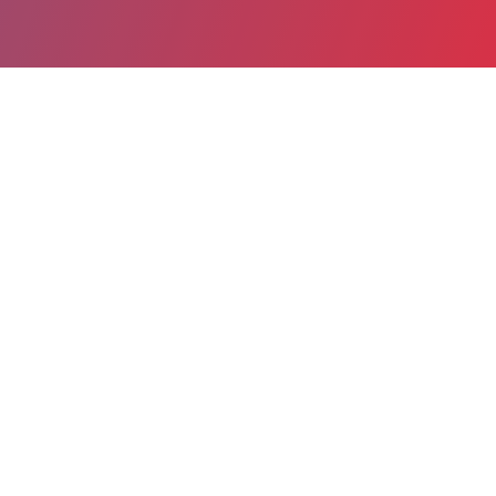
Partager
Imprimer
Informations du service
GHPSO Groupe Hospitalier Public
Sud de l'Oise (Creil)
Boulevard Laennec
BP 72
60109 Creil cedex
06 32 16 14 24
03 44 61 60 10