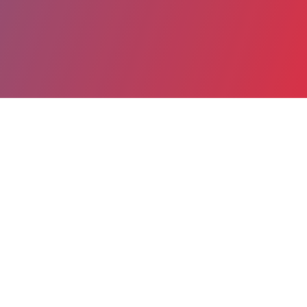
Partager
Imprimer
Informations du service
GHPSO Groupe Hospitalier Public
Sud de l'Oise (Creil)
Boulevard Laennec
BP 72
60109 Creil cedex