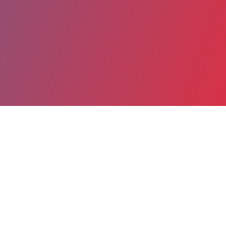
Partager
Imprimer
Informations du service
GHPSO Groupe Hospitalier Public
Sud de l'Oise (Creil)
Boulevard Laennec