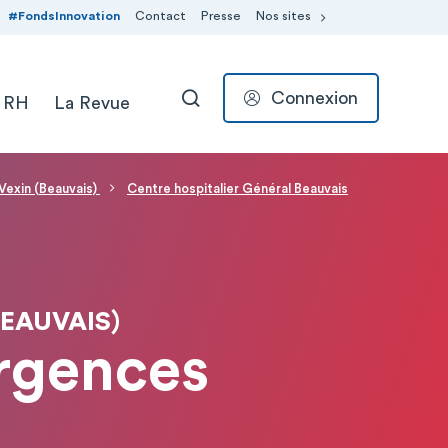
#FondsInnovation
Contact
Presse
Nos sites
Connexion
 RH
La Revue
RECHERCHER
Vexin (Beauvais)
Centre hospitalier Général Beauvais
BEAUVAIS)
Urgences