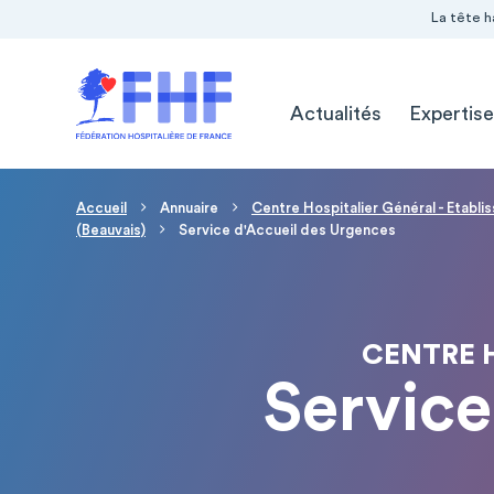
Navigation Pré-entête
Panneau de gestion des cookies
La tête h
Navigation principale
Actualités
Expertise
Fil d'Ariane
Accueil
Annuaire
Centre Hospitalier Général - Etabl
(Beauvais)
Service d'Accueil des Urgences
CENTRE H
Service