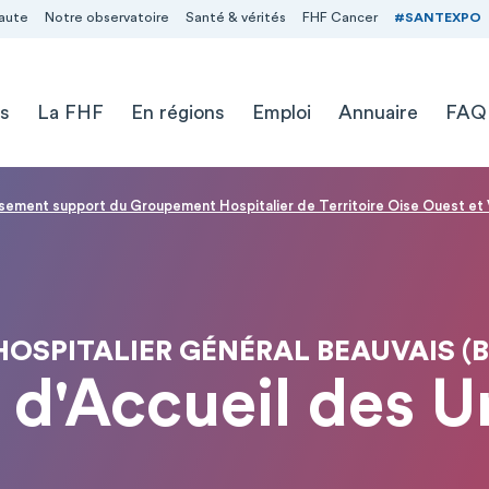
aute
Notre observatoire
Santé & vérités
FHF Cancer
#SANTEXPO
s
La FHF
En régions
Emploi
Annuaire
FAQ
issement support du Groupement Hospitalier de Territoire Oise Ouest et 
OSPITALIER GÉNÉRAL BEAUVAIS (
 d'Accueil des 