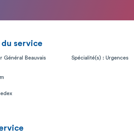
 du service
er Général Beauvais
Spécialité(s) : Urgences
um
cedex
service