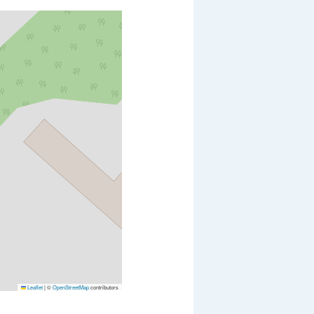
Leaflet
|
©
OpenStreetMap
contributors