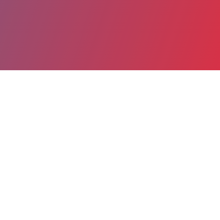
Partager
Imprimer
Informations du service
Centre hospitalier Général Beauvais
(Beauvais)
Avenue Leon Blum
BP 40319
60021 Beauvais cedex