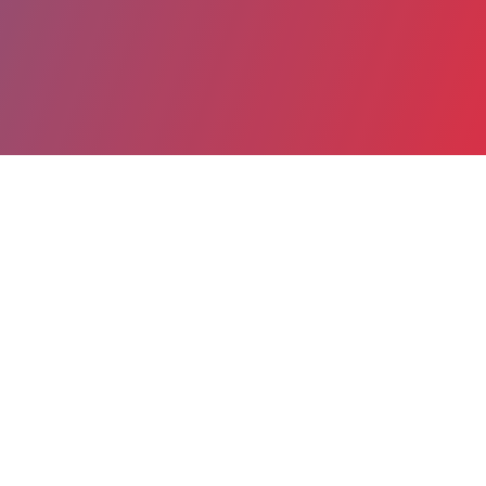
Partager
Imprimer
Informations du service
Centre hospitalier Général Beauvais
(Beauvais)
Avenue Leon Blum
BP 40319
60021 Beauvais cedex