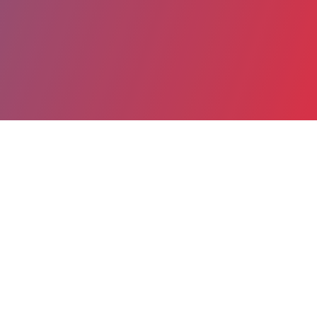
Partager
Imprimer
Informations du service
Centre hospitalier Général Beauvais
(Beauvais)
Avenue Leon Blum
BP 40319