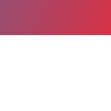
Partager
Imprimer
Informations du service
Centre hospitalier Général Beauvais
(Beauvais)
Avenue Leon Blum
BP 40319
60021 Beauvais cedex