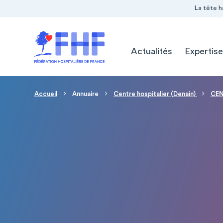
Navigation Pré-entête
Panneau de gestion des cookies
La tête h
Navigation principale
Actualités
Expertise
Fil d'Ariane
Accueil
Annuaire
Centre hospitalier (Denain)
CEN