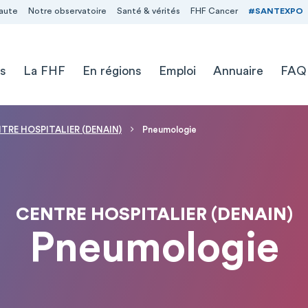
aute
Notre observatoire
Santé & vérités
FHF Cancer
#SANTEXPO
s
La FHF
En régions
Emploi
Annuaire
FAQ
TRE HOSPITALIER (DENAIN)
Pneumologie
CENTRE HOSPITALIER (DENAIN)
Pneumologie