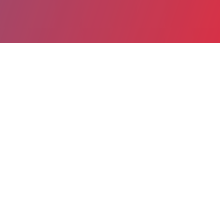
Partager
Imprimer
Informations du service
Centre hospitalier de Douai (Douai)
Route de Cambrai
BP 10740
59507 Douai Cedex
03 27 94 71 70
Spécialité(s) : Biologie médicale et
Physiologie