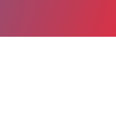
Partager
Imprimer
Informations du service
Centre hospitalier d'Antibes Juan-
les-Pins (Antibes)
Chemin des 4 Chemins, 06600
Antibes
107, Avenue de Nice