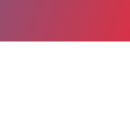
Partager
Imprimer
Informations du service
Centre hospitalier (CLAMECY)
14, route de Beaugy
58500 CLAMECY
03 86 27 60 27
Spécialité(s) : Cardiologie, Chirurgie