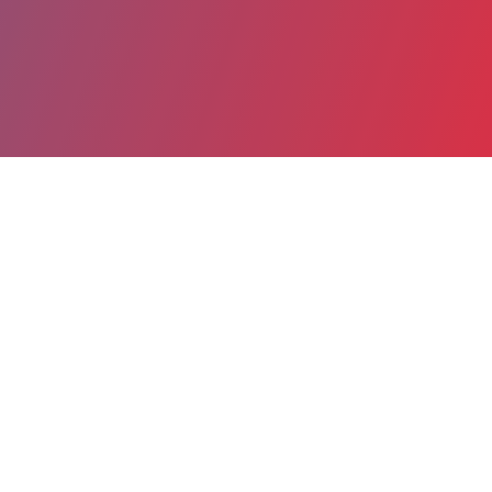
Partager
Imprimer
Informations du service
Centre Hospitalier Spécialisé
(Sarreguemines)
1, rue Calmette
BP 80027
57212 Sarreguemines cedex