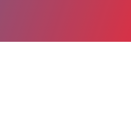
Partager
Imprimer
Informations du service
Centre Hospitalier Spécialisé
(Sarreguemines)
1, rue Calmette
BP 80027
57212 Sarreguemines cedex