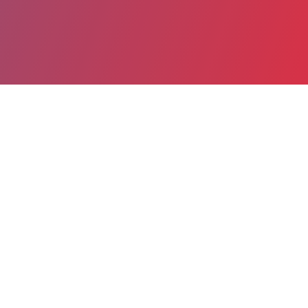
Partager
Imprimer
Informations du service
CENTRE HOSPITALIER Hôpital
Robert-PAX (Sarreguemines)
2 rue René François-Jolly
BP 50025
57211 Sarreguemines Cedex
03 87 27 33 22