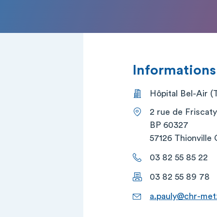
Informations
Hôpital Bel-Air (T
2 rue de Friscaty
BP 60327
57126 Thionville
03 82 55 85 22
03 82 55 89 78
a.pauly@chr-metz-