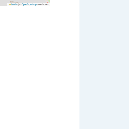
Leaflet
|
©
OpenStreetMap
contributors