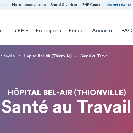
aute
Notre observatoire
Santé & vérités
FHF Cancer
#SANTEXPO
s
La FHF
En régions
Emploi
Annuaire
FAQ
ionville
Hôpital Bel-Air (Thionville)
Santé au Travail
HÔPITAL BEL-AIR (THIONVILLE)
Santé au Travail