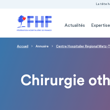
Navigation Pré-entête
Panneau de gestion des cookies
La tête h
Navigation principale
Actualités
Expertise
Fil d'Ariane
Accueil
Annuaire
Centre Hospitalier Régional Metz-Th
Chirurgie ot