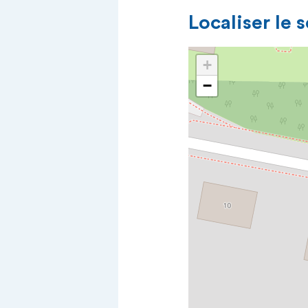
Localiser le 
+
−