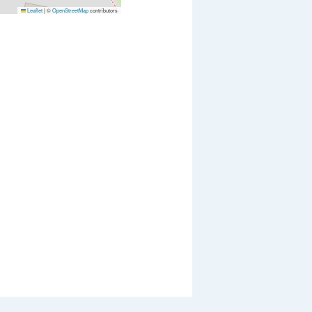
Leaflet
|
©
OpenStreetMap
contributors