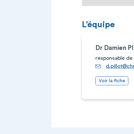
L’équipe
Dr Damien P
responsable de 
d.pillot@ch
Voir la fiche