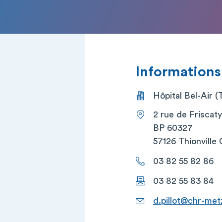
Informations
Hôpital Bel-Air (T
2 rue de Friscaty
BP 60327
57126 Thionville
03 82 55 82 86
03 82 55 83 84
d.pillot@chr-metz