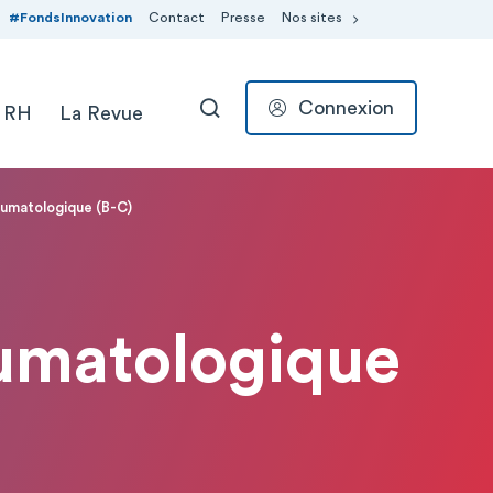
#FondsInnovation
Contact
Presse
Nos sites
Connexion
 RH
La Revue
RECHERCHER
aumatologique (B-C)
aumatologique