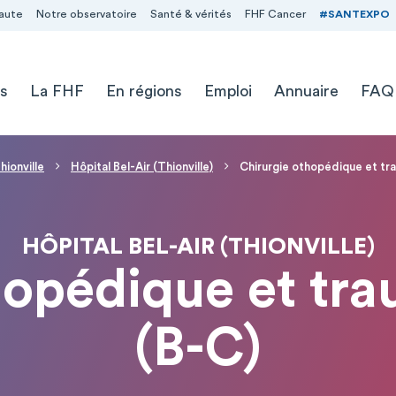
aute
Notre observatoire
Santé & vérités
FHF Cancer
#SANTEXPO
s
La FHF
En régions
Emploi
Annuaire
FAQ
ionville
Hôpital Bel-Air (Thionville)
Chirurgie othopédique et tr
HÔPITAL BEL-AIR (THIONVILLE)
hopédique et tr
(B-C)