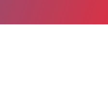
Partager
Imprimer
Informations du service
Centre Hospitalier de Lunéville
(Lunéville)
6 rue Girardet
54300 Lunéville
03 83 76 13 13
03 83 76 14 56