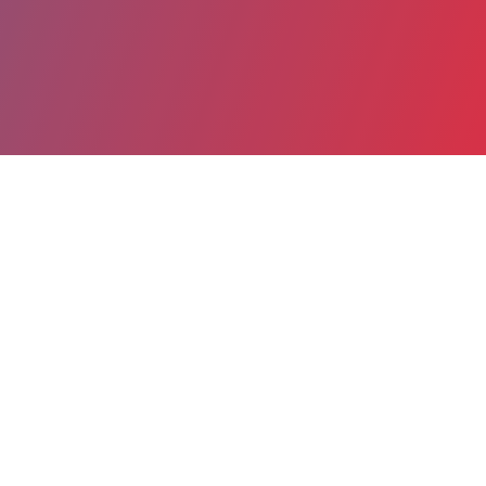
Partager
Imprimer
Informations du service
Centre Hospitalier de Cannes Simone
Veil (CANNES)
15 avenue des broussailles
06401 CANNES
04 93 69 72 30