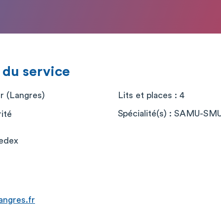
 du service
er (Langres)
Lits et places : 4
Spécialité(s) : SAMU-SM
rité
edex
angres.fr