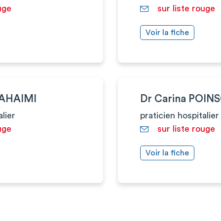
uge
sur liste rouge
Voir la fiche
SAHAIMI
Dr Carina POIN
alier
praticien hospitalier
uge
sur liste rouge
Voir la fiche