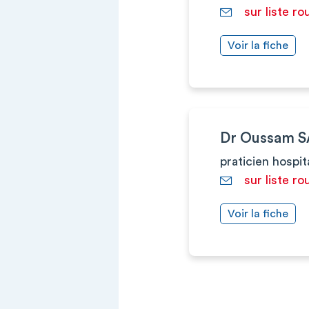
sur liste ro
Voir la fiche
Dr Oussam 
praticien hospit
sur liste ro
Voir la fiche