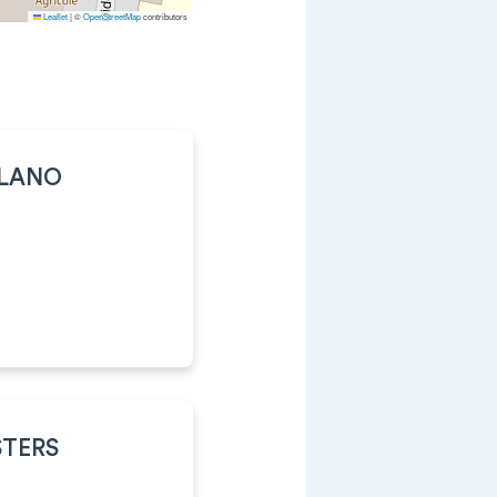
Leaflet
|
©
OpenStreetMap
contributors
LLANO
JSTERS