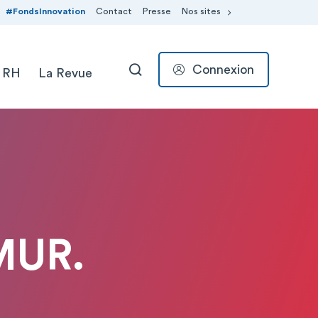
#FondsInnovation
Contact
Presse
Nos sites
Connexion
 RH
La Revue
RECHERCHER
MUR.