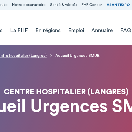
aute
Notre observatoire
Santé & vérités
FHF Cancer
#SANTEXPO
s
La FHF
En régions
Emploi
Annuaire
FAQ
ntre hospitalier (Langres)
Accueil Urgences SMUR.
CENTRE HOSPITALIER (LANGRES)
ueil Urgences S