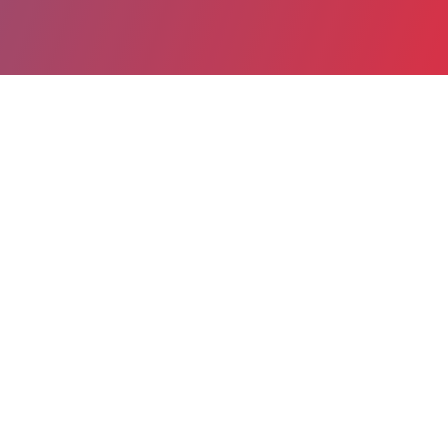
Partager
Imprimer
Informations du service
Centre hospitalier Léon Bourgeois
(CHALONS-EN-CHAMPAGNE)
51, rue du Commandant Derrien
BP 501
51005 CHALONS-EN-CHAMPAGNE
cedex
03 26 69 60 60