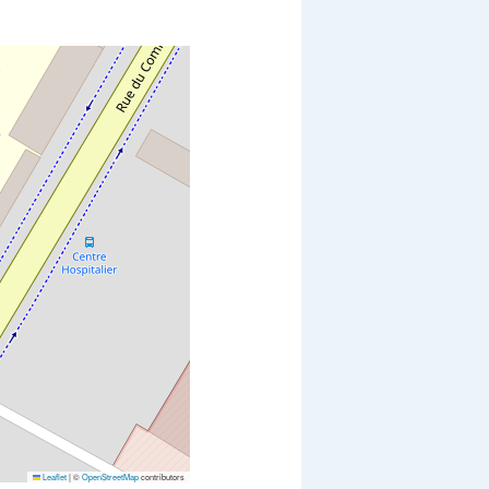
Leaflet
|
©
OpenStreetMap
contributors