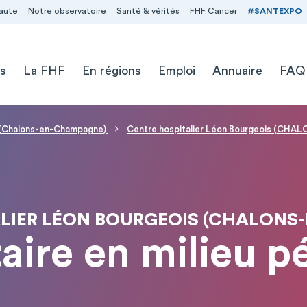
aute
Notre observatoire
Santé & vérités
FHF Cancer
#SANTEXPO
s
La FHF
En régions
Emploi
Annuaire
FAQ
s (Chalons-en-Champagne)
Centre hospitalier Léon Bourgeois (C
ALIER LÉON BOURGEOIS (CHALONS
aire en milieu p