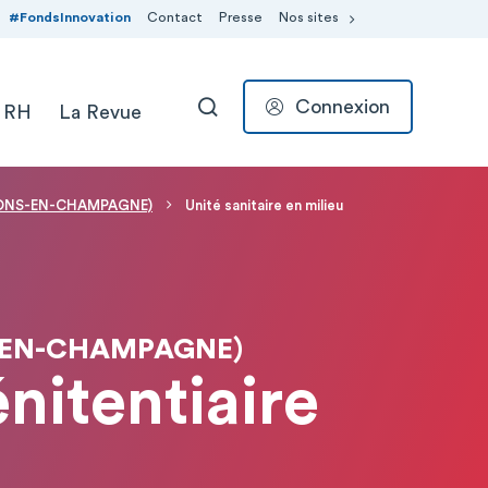
#FondsInnovation
Contact
Presse
Nos sites
Connexion
 RH
La Revue
RECHERCHER
HALONS-EN-CHAMPAGNE)
Unité sanitaire en milieu
-EN-CHAMPAGNE)
énitentiaire