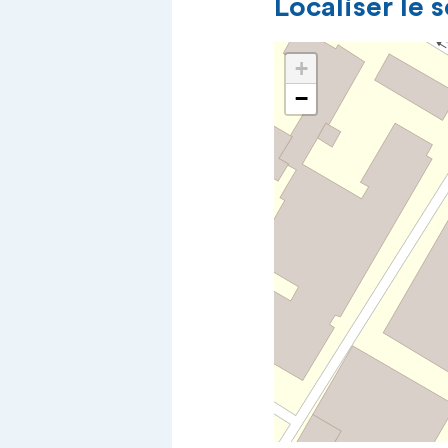
Localiser le 
+
−