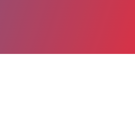
Partager
Imprimer
Informations du service
Centre hospitalier Léon Bourgeois
(CHALONS-EN-CHAMPAGNE)
51, rue du Commandant Derrien
BP 501