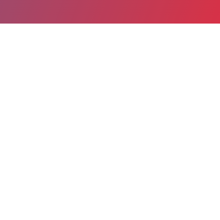
Partager
Imprimer
Informations du service
Centre hospitalier Léon Bourgeois
(CHALONS-EN-CHAMPAGNE)
51, rue du Commandant Derrien
BP 501
51005 CHALONS-EN-CHAMPAGNE
cedex
Spécialité(s) : Ophtalmologie