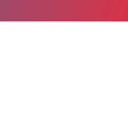
Partager
Imprimer
Informations du service
Centre hospitalier Léon Bourgeois
(CHALONS-EN-CHAMPAGNE)
51, rue du Commandant Derrien
BP 501
51005 CHALONS-EN-CHAMPAGNE
cedex
Spécialité(s) : Gastro-entérologie et