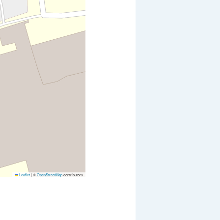
Leaflet
|
©
OpenStreetMap
contributors