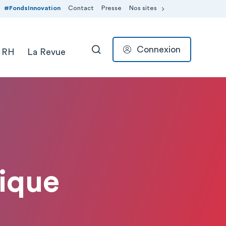
#FondsInnovation
Contact
Presse
Nos sites
Connexion
 RH
La Revue
RECHERCHER
rique