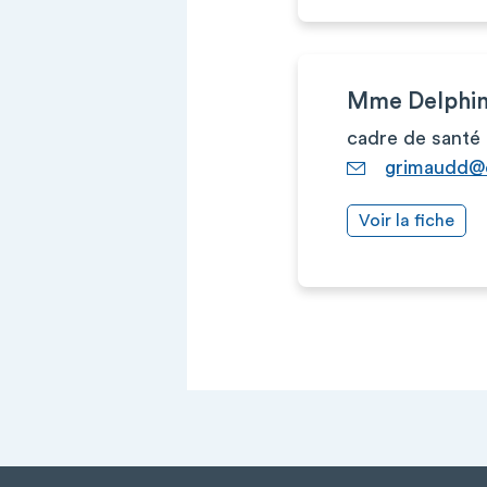
Mme Delphi
cadre de santé
grimaudd@c
Voir la fiche