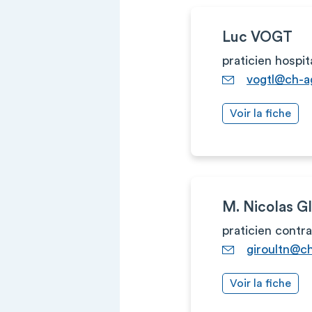
Luc VOGT
praticien hospit
vogtl@ch-a
Voir la fiche
M. Nicolas 
praticien contr
giroultn@c
Voir la fiche