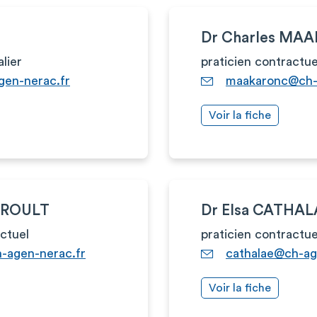
Dr Charles MA
alier
praticien contractue
gen-nerac.fr
maakaronc@ch-
Voir la fiche
GIROULT
Dr Elsa CATHAL
actuel
praticien contractue
h-agen-nerac.fr
cathalae@ch-ag
Voir la fiche