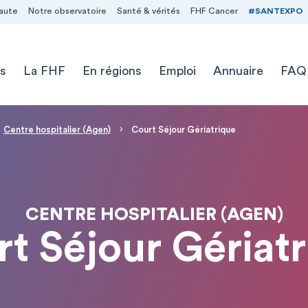
aute
Notre observatoire
Santé & vérités
FHF Cancer
#SANTEXPO
s
La FHF
En régions
Emploi
Annuaire
FAQ
Centre hospitalier (Agen)
Court Séjour Gériatrique
CENTRE HOSPITALIER (AGEN)
t Séjour Gériat