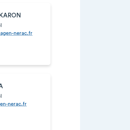
AKARON
l
agen-nerac.fr
A
l
en-nerac.fr