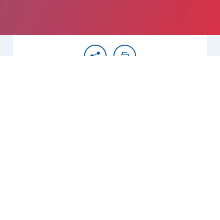
Partager
Imprimer
Informations du service
Centre hospitalier (Agen)
Saint-Esprit
47923 Agen Cedex 9
05 53 69 70 19
Lits et places : 34
Spécialité(s) : Gériatrie, Neurologie