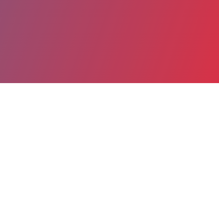
Partager
Imprimer
Informations du service
Établissement Public de Santé
Mentale du Loiret Georges
Daumézon (Fleury-les-Aubrais)
1, route de Chanteau