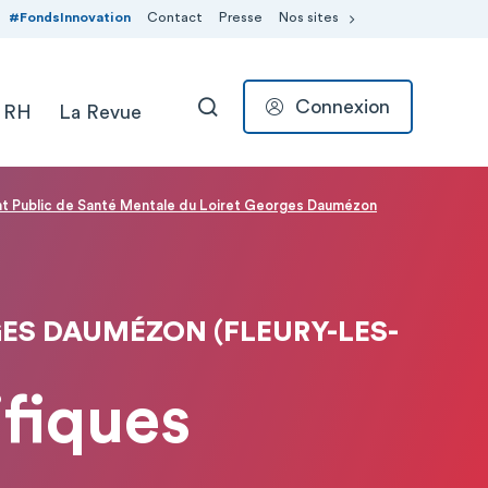
#FondsInnovation
Contact
Presse
Nos sites
Connexion
 RH
La Revue
RECHERCHER
t Public de Santé Mentale du Loiret Georges Daumézon
ES DAUMÉZON (FLEURY-LES-
ifiques