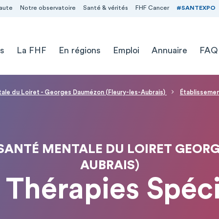
aute
Notre observatoire
Santé & vérités
FHF Cancer
#SANTEXPO
s
La FHF
En régions
Emploi
Annuaire
FAQ
ale du Loiret - Georges Daumézon (Fleury-les-Aubrais)
Établissemen
 SANTÉ MENTALE DU LOIRET GEORG
AUBRAIS)
e Thérapies Spéc