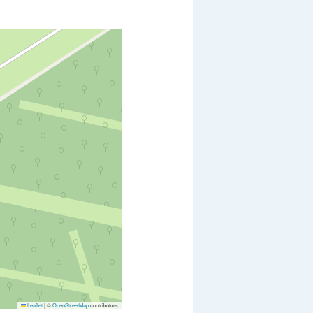
Leaflet
|
©
OpenStreetMap
contributors