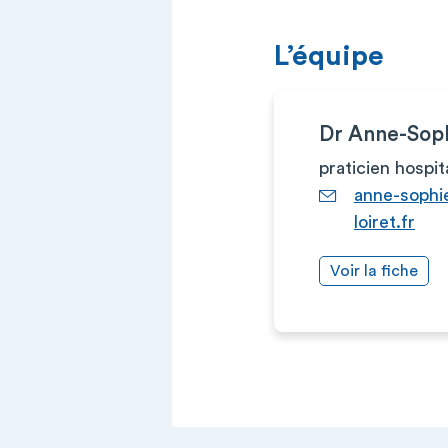
L’équipe
Dr Anne-Sop
praticien hospit
anne-soph
loiret.fr
Voir la fiche