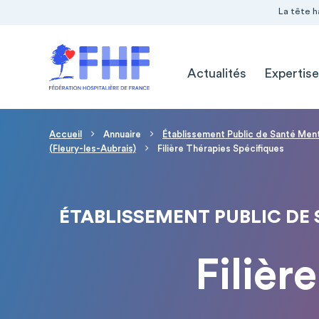
Navigation Pré-entête
Panneau de gestion des cookies
La tête h
Navigation principale
Actualités
Expertise
Fil d'Ariane
Accueil
Annuaire
Établissement Public de Santé Ment
(Fleury-les-Aubrais)
Filière Thérapies Spécifiques
ÉTABLISSEMENT PUBLIC DE
Filièr