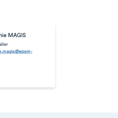
hie MAGIS
alier
ie.magis@epsm-