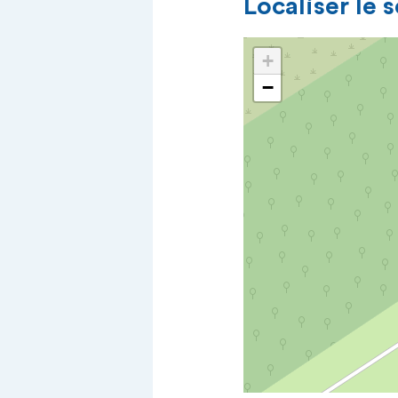
Localiser le 
+
−