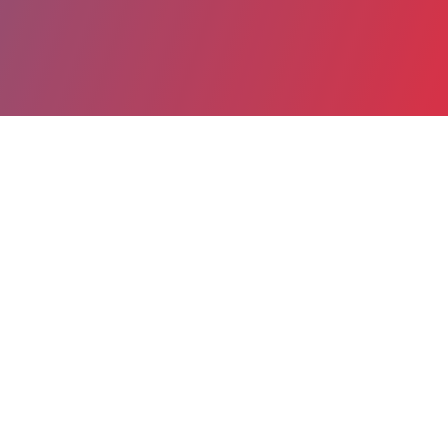
Partager
Imprimer
Informations du service
Centre Hospitalier de l'Agglomération
Montargoise (AMILLY)
658 rue des Bourgoins
45200 AMILLY
02 38 95 98 55
Spécialité(s) : Cardiologie