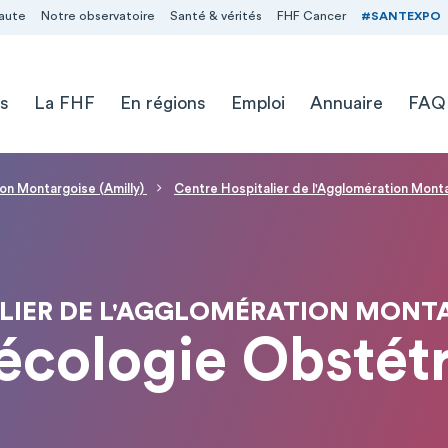
aute
Notre observatoire
Santé & vérités
FHF Cancer
#SANTEXPO
s
La FHF
En régions
Emploi
Annuaire
FAQ
ion Montargoise (Amilly)
Centre Hospitalier de l'Agglomération Mont
LIER DE L'AGGLOMÉRATION MONTA
cologie Obstét