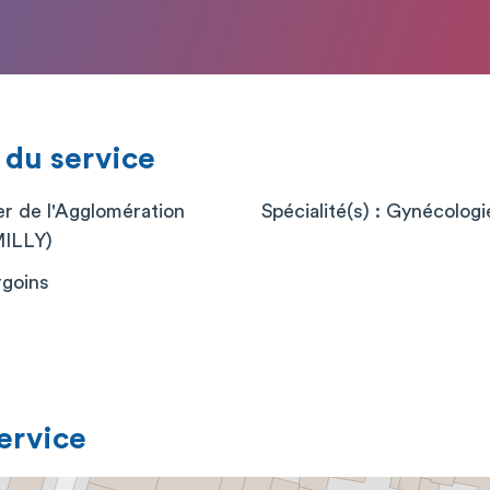
 du service
er de l'Agglomération
Spécialité(s) : Gynécolog
MILLY)
rgoins
service