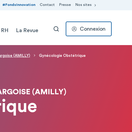
#FondsInnovation
Contact
Presse
Nos sites
Connexion
 RH
La Revue
RECHERCHER
argoise (AMILLY)
Gynécologie Obstétrique
RGOISE (AMILLY)
rique