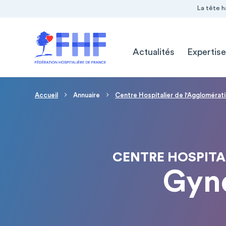
Navigation Pré-entête
Panneau de gestion des cookies
La tête h
Navigation principale
Actualités
Expertise
Fil d'Ariane
Accueil
Annuaire
Centre Hospitalier de l'Agglomérat
CENTRE HOSPITA
Gyné