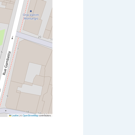
Leaflet
|
©
OpenStreetMap
contributors