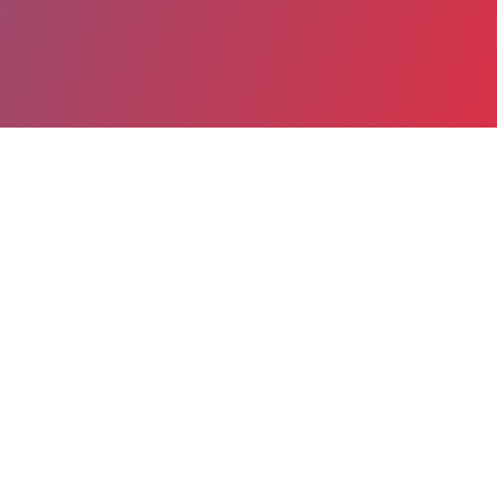
Partager
Imprimer
Informations du service
Centre hospitalier Emile Roux (Le
Puy-en-Velay)
12, bd du Docteur Chantemesse - BP
20352
43012 Le Puy-en-Velay Cedex
04 71 04 34 25