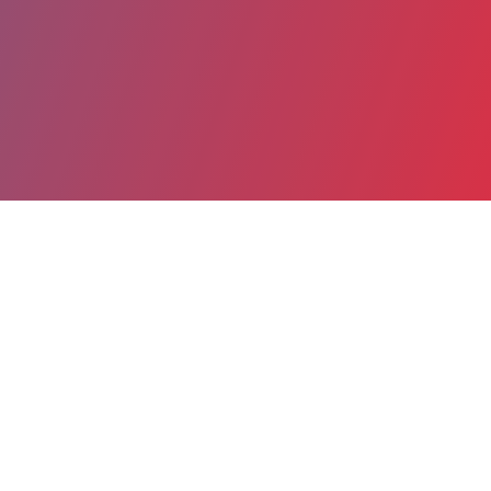
Partager
Imprimer
Informations du service
Centre hospitalier (Firminy)
2 Rue Robert Ploton
BP 130
42704 Firminy cedex