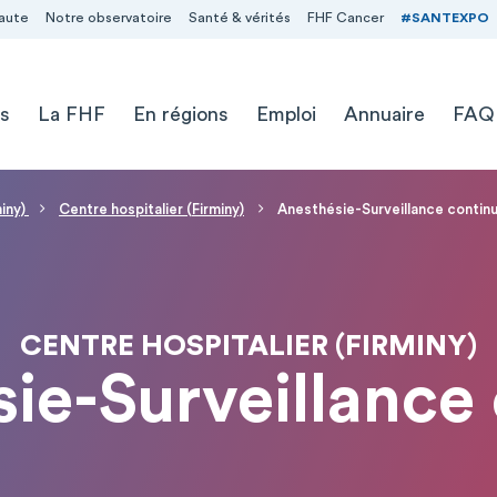
aute
Notre observatoire
Santé & vérités
FHF Cancer
#SANTEXPO
s
La FHF
En régions
Emploi
Annuaire
FAQ
miny)
Centre hospitalier (Firminy)
Anesthésie-Surveillance contin
CENTRE HOSPITALIER (FIRMINY)
ie-Surveillance