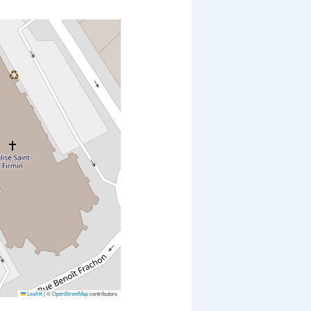
Leaflet
|
©
OpenStreetMap
contributors