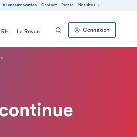
#FondsInnovation
Contact
Presse
Nos sites
Connexion
 RH
La Revue
RECHERCHER
ue
 continue