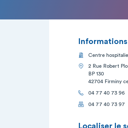
Informations
Centre hospitalie
2 Rue Robert Plo
BP 130
42704 Firminy c
04 77 40 73 96
04 77 40 73 97
Localiser le 