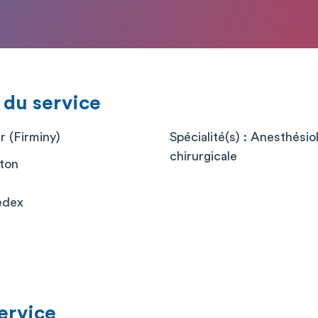
 du service
r (Firminy)
Spécialité(s) : Anesthési
chirurgicale
ton
edex
service