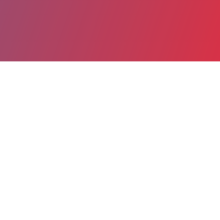
Partager
Imprimer
Informations du service
Centre hospitalier (Firminy)
2 Rue Robert Ploton
BP 130
42704 Firminy cedex
04 77 40 73 30