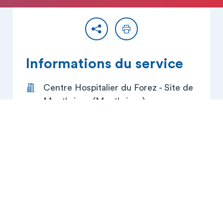
Partager
Imprimer
Informations du service
Centre Hospitalier du Forez - Site de
Montbrison (Montbrison)
Avenue des Monts du Soir
BP 219
42605 Montbrison Cedex
04 77 96 78 53
04 77 96 74 14
Lits et places : 21
Spécialité(s) : Médecine générale,