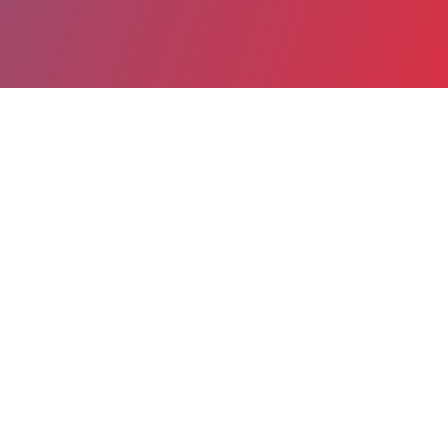
Partager
Imprimer
Informations du service
Centre hospitalier de Roanne
(Roanne)
28, rue de Charlieu
CS 80 511
42328 Roanne Cedex
04 77 44 30 33