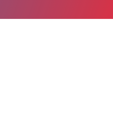
Partager
Imprimer
Informations du service
Centre hospitalier de Roanne
(Roanne)
28, rue de Charlieu
CS 80 511
42328 Roanne Cedex
04 77 62 85 56
Spécialité(s) : Santé publique et médecine