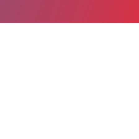
Partager
Imprimer
Informations du service
Etablissement Public de santé
secteur MCO Centre Hospitalier
Général (Digne-les-Bains)
Quartier Saint Christophe
CS 60213
04995 Digne-les-Bains cedex 9
04 92 30 14 61