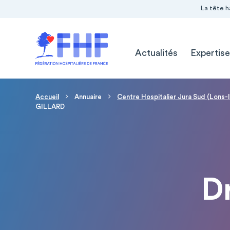
Navigation Pré-entête
Panneau de gestion des cookies
La tête h
Navigation principale
Actualités
Expertise
Fil d'Ariane
Accueil
Annuaire
Centre Hospitalier Jura Sud (Lons-
GILLARD
D