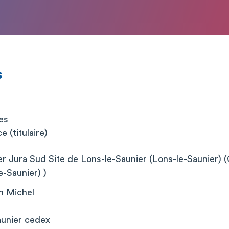
s
es
 (titulaire)
er Jura Sud Site de Lons-le-Saunier (Lons-le-Saunier) (
e-Saunier) )
n Michel
aunier cedex