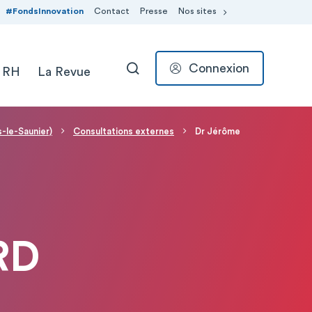
#FondsInnovation
Contact
Presse
Nos sites
Connexion
 RH
La Revue
RECHERCHER
s-le-Saunier)
Consultations externes
Dr Jérôme
RD