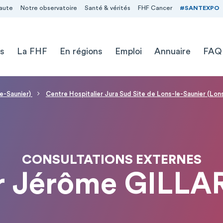
aute
Notre observatoire
Santé & vérités
FHF Cancer
#SANTEXPO
s
La FHF
En régions
Emploi
Annuaire
FAQ
le-Saunier)
Centre Hospitalier Jura Sud Site de Lons-le-Saunier (Lon
CONSULTATIONS EXTERNES
r Jérôme GILLA