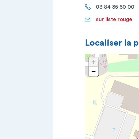
03 84 35 60 00
sur liste rouge
Localiser la 
+
−