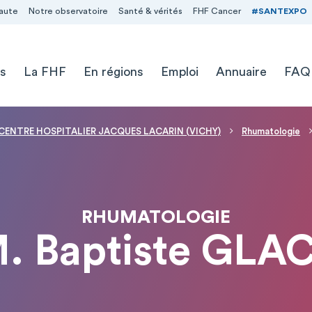
aute
Notre observatoire
Santé & vérités
FHF Cancer
#SANTEXPO
s
La FHF
En régions
Emploi
Annuaire
FAQ
CENTRE HOSPITALIER JACQUES LACARIN (VICHY)
Rhumatologie
RHUMATOLOGIE
. Baptiste GLA