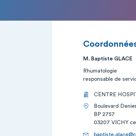
Coordonnée
M. Baptiste GLACE
Rhumatologie
responsable de service
CENTRE HOSPIT
Boulevard Denie
BP 2757
03207 VICHY c
baptiste.glace@c