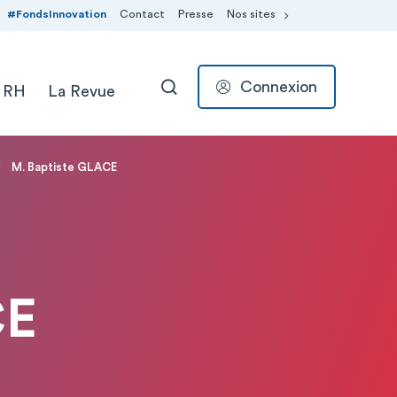
#FondsInnovation
Contact
Presse
Nos sites
Connexion
 RH
La Revue
RECHERCHER
M. Baptiste GLACE
CE