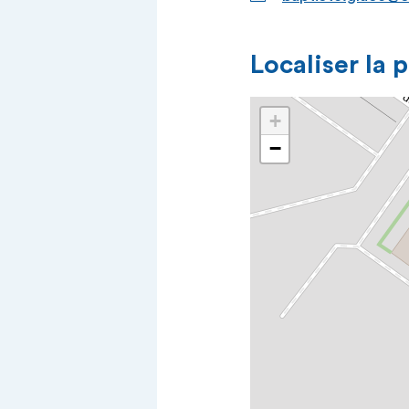
Localiser la 
+
−