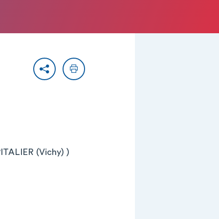
Partager
Imprimer
ALIER (Vichy) )