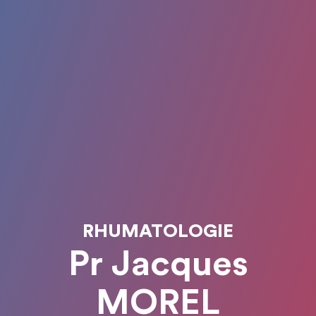
RHUMATOLOGIE
Pr Jacques
MOREL