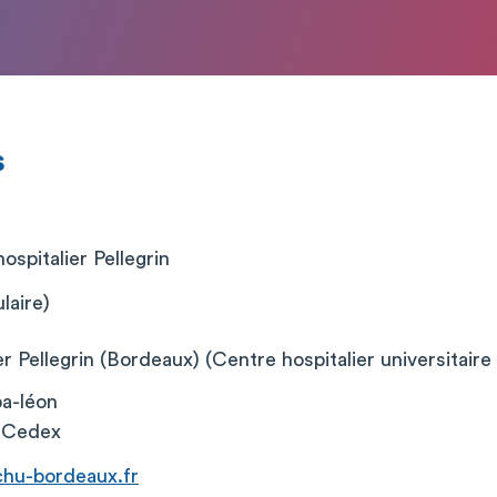
s
ospitalier Pellegrin
laire)
r Pellegrin (Bordeaux) (Centre hospitalier universitair
a-léon
 Cedex
chu-bordeaux.fr