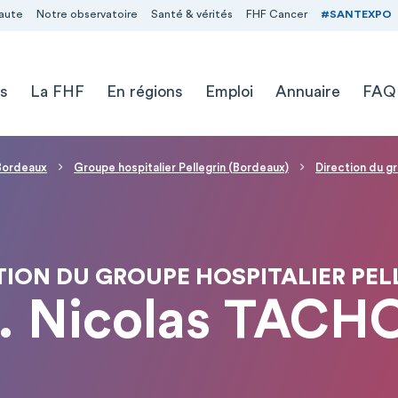
aute
Notre observatoire
Santé & vérités
FHF Cancer
#SANTEXPO
s
La FHF
En régions
Emploi
Annuaire
FAQ
 Bordeaux
Groupe hospitalier Pellegrin (Bordeaux)
Direction du gr
TION DU GROUPE HOSPITALIER PEL
. Nicolas TACH