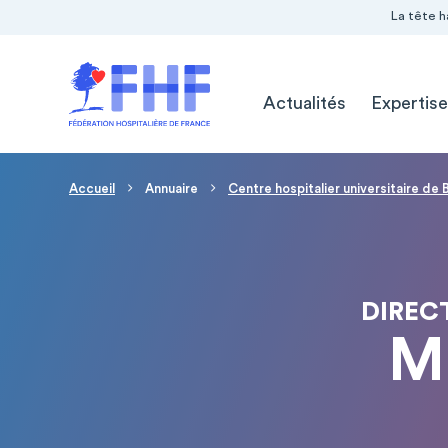
Navigation Pré-entête
Panneau de gestion des cookies
La tête h
Navigation principale
Actualités
Expertise
Fil d'Ariane
Accueil
Annuaire
Centre hospitalier universitaire de
DIREC
M