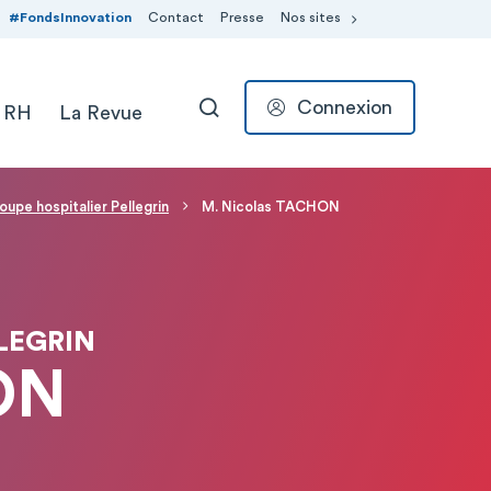
#FondsInnovation
Contact
Presse
Nos sites
Connexion
 RH
La Revue
RECHERCHER
oupe hospitalier Pellegrin
M. Nicolas TACHON
LEGRIN
ON