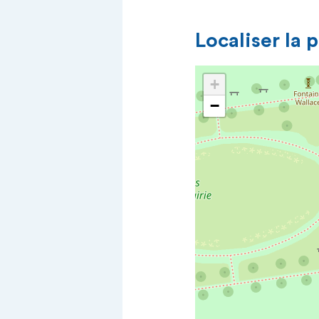
Localiser la 
+
−