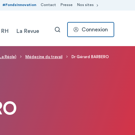
#FondsInnovation
Contact
Presse
Nos sites
Connexion
 RH
La Revue
RECHERCHER
La Réole)
Médecine du travail
Dr Gérard BARBERO
RO