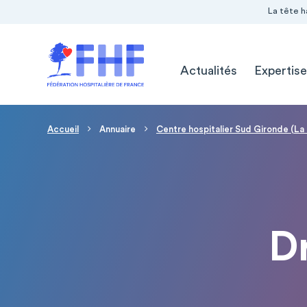
Navigation Pré-entête
Panneau de gestion des cookies
La tête h
Navigation principale
Actualités
Expertise
Fil d'Ariane
Accueil
Annuaire
Centre hospitalier Sud Gironde (La
D