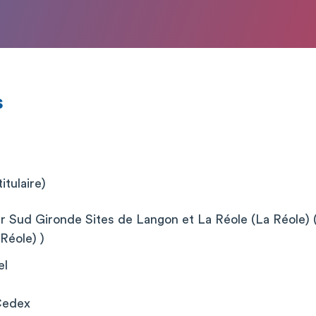
s
itulaire)
er Sud Gironde Sites de Langon et La Réole (La Réole) 
Réole) )
el
Cedex