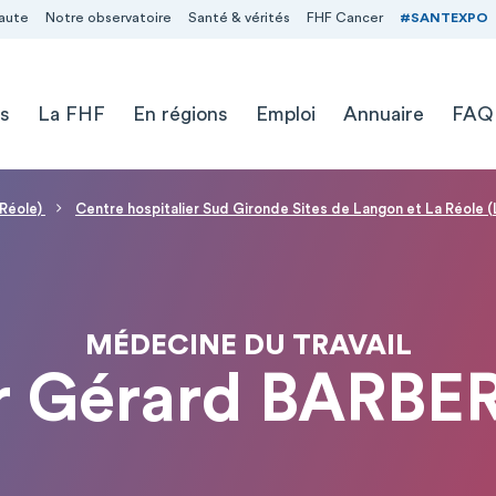
aute
Notre observatoire
Santé & vérités
FHF Cancer
#SANTEXPO
s
La FHF
En régions
Emploi
Annuaire
FAQ
 Réole)
Centre hospitalier Sud Gironde Sites de Langon et La Réole (
MÉDECINE DU TRAVAIL
r Gérard BARBE