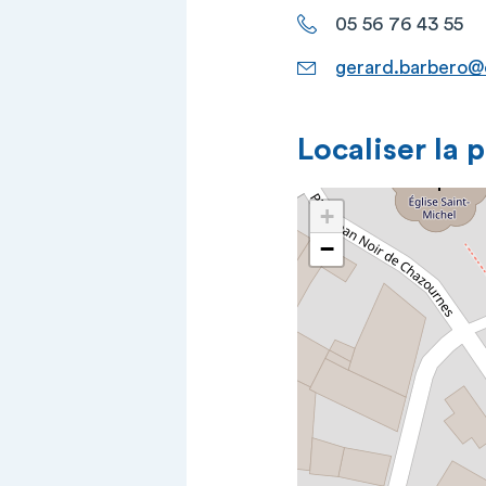
05 56 76 43 55
gerard.barbero@
Localiser la 
+
−