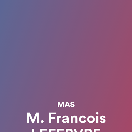
MAS
M. Francois