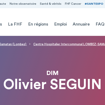
aute
Notre observatoire
Santé & vérités
FHF Cancer
#SANTEXPO
s
La FHF
En régions
Emploi
Annuaire
FAQ
- Samatan (Lombez)
Centre Hospitalier Intercommunal LOMBEZ-SA
DIM
Olivier SEGUIN