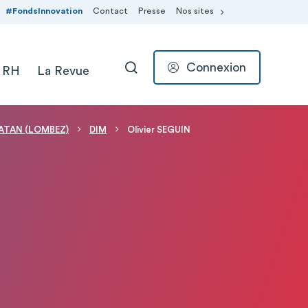
#FondsInnovation
Contact
Presse
Nos sites
Connexion
 RH
La Revue
RECHERCHER
MATAN (LOMBEZ)
DIM
Olivier SEGUIN