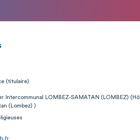
s
 (titulaire)
lier Intercommunal LOMBEZ-SAMATAN (LOMBEZ) (Hôpit
tan (Lombez) )
ligieuses
h.fr