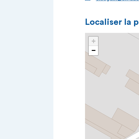
Localiser la 
+
−